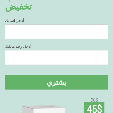
تخفيض
أدخل اسمك
أدخل رقم هاتفك
يشتري
90$
45$