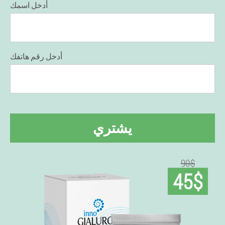
أدخل اسمك
أدخل رقم هاتفك
يشتري
90$
45$