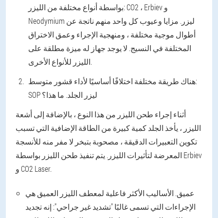
بواسطة أنواع مختلفة من الليزر: CO2 ، Erbiev و
Neodymium ليزر. مزايا وعيوب كل واحد منهم ناتجة عن
أطوال موجية مختلفة ، ومنهجية الإجراء وعمق الاختراق
المختلفة في النسيج. لا يوجد جهاز له ميزة مطلقة على
الليزر للأنواع الأخرى.
هناك طريقة مختلفة اختلافًا أساسيًا لأداء قشور متوسط:
SOP ليزر الجلد. ما هذا؟
أثناء إجراء طحن الليزر من هذا النوع ، بالإضافة إلى أشعة
الليزر ، يأخذ الجلد كمية كبيرة من الطاقة الإضافية التي تسبب
تكوين التعبيرات الدقيقة ، مصحوبة بتبخر لا مفر منه للأنسجة
المعرضة لتأثيرات الليزر. يتم تنفيذ طحن الليزر بواسطة Erbiev
و CO2 Laser.
عميق. الأساليب الأكثر فاعلية لمعطف الليزر العميق هي
الإجراءات التي تسمى غالبًا "تشديد غير جراحي": إنه تجديد