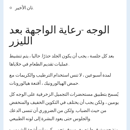
تان الأخير.
الوجه -رعاية الواجهة بعد
الليزر
بعد كل جلسة ، يجب أن يكون الجلد حذرًا. حاليا ، يتم تنشيط
عمليات تقديم الطعام في خلاياها.
لمدة أسبوعين ، لا تنس استخدام الترطيب والكريمات مع
حمض الهيالورونيك ، أقنعة هيالورونات.
يُسمح بتطبيق مستحضرات التجميل الزخرفية على الوجه كل
يومين ، ولكن يجب أن يختلف في التكوين الخفيف والمنخفض
من حيث الضباب. ولكن من الضروري أن تنسى الدعك
والجلوس حتى يعود البشرة إلى لونه الطبيعي.
منذ حدوث فرط تصبغ ، سوف تحمي كريمات أشعة الشمس -