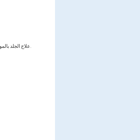
علاج الجلد بالموجات فوق الصوتية (لا يزيد عن سبع دقائق). يجب أن تكون النصل بزاوية 45 درجة أثناء التشغيل.