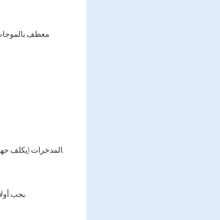
معطف بالموجات 
المدخرات (يكلف جهاز الموجات فوق الصوتية حوالي 100 دولار والإجراء في صالون تجميل لجلسة ما هو 35 دولار).
يجب أولاً تنظيف الجلد باستخدام أداة خاصة (رغوة أو حليب مستحضرات التجميل) من التلوث والمكياج.