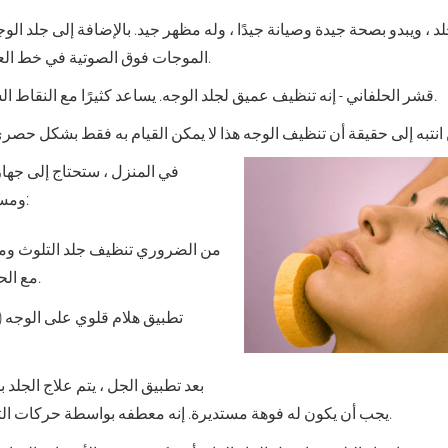
لد ، ويبدو بصحة جيدة وصيانة جيدًا ، وله مظهر جيد. بالإضافة إلى جلد ا
الموجات فوق الصوتية في خط العنق ، وكذلك على الظهر.
إنه تنظيف عميق لجلد الوجه. يساعد كثيرًا مع النقاط السوداء للدهون في الجلد.
قشر الحلفاني -
ومستحضرات تجميل خاصة:
من الضروري تنظيف جلد التلوث و
مع الحليب أو هلام للغسيل.
تطبيق هلام قلوي على الوجه (
بعد تطبيق الجل ، يتم علاج الجلد ب
يجب أن يكون له فوهة مستديرة. إنه معطفه بواسطة حركات التدليك لمدة 10 دقائق.