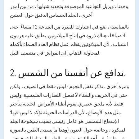
وجهنا ، ويزيل التجاعيد الموصوفة وتجديد شبابها ، من بين أمور
أخرى ، الجلد الحساس الدقيق حول العينين.
بالمناسبة ، ضع في اعتبارك: للفترة من الساعة 12 مساءً. حتى
4 صباحًا ، هناك ذروة في إنتاج الميلاتونين. يطلق عليه هرمون
الشباب ، لأن الميلاتونين ينظم عمل نظام الغدد الصماء بأكمله
لمحاولة الذهاب إلى الفراش في منتصف الليل.
2. ندافع عن أنفسنا من الشمس.
ومرة أخرى ، تذكر نفس النجوم - ليس فقط في الصيف ، ولكن
حتى في الخريف والشتاء لا تفصل النظارات الشمسية. وليس
فقط لأنه ملحق عصري. يقوم أطباء الأمراض الجلدية بتأجير
مثل هذه الأوضاع ، لأن الدراسات الحديثة تؤكد لا لبس فيها:
الإشعاع الشمسي هو عامل رئيسي يسبب شيخوخة الجلد
المبكرة ، وخاصة حول العيون (وهذا ما يسمى الطين بالصورة
في عالم). في أحد الكونغرس في الطب المضاد للشيخوخة ،