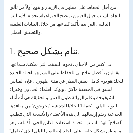
من أجل الحفاظ على مظهر في الإزهار وابتهج أولاً من تألق
الجلد الشاب حول العينين ، ينصح الخبراء باستخدام الأساليب
التالية ، التي يتم تأكيد كفاءتها من خلال البيانات العلمية
والتطبيق العملي.
1. ننام بشكل صحيح.
في كثير من الأحيان ، نجوم السينما التي يمكنك سماعها:
يقولون ، أفضل علاج لي للحفاظ على البشرة والحالة الجيدة
للجلد هو نوم كامل. بغض النظر عن مدى ظهوره ، فإن الفنانين
ليسوا في الحقيقة ماكرًا ، ويؤكد العلماء الجادون وخبراء
الشيخوخة وعلم الوراثة طول العمر. والحقيقة هي أنه أثناء
النوم الليلي ، "عملنا" الخلايا الجذعية: "يخرجون" من منافذها
الجذعية ويتم إرسالهم إلى هذه الأعضاء والأنسجة التي تتطلب
"إصلاح". لهذا السبب ، تحدث استعادة الكائن الحي بأكمله ، وهو
ما ينطق بشكل خاص على الجلد. إنه النوم الليلي الذي "يعامل"