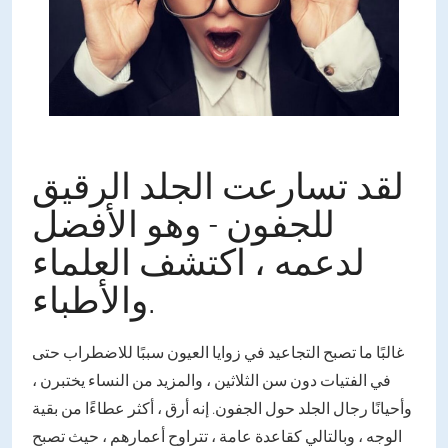
لقد تسارعت الجلد الرقيق
للجفون - وهو الأفضل
لدعمه ، اكتشف العلماء
والأطباء.
غالبًا ما تصبح التجاعيد في زوايا العيون سببًا للاضطراب حتى
في الفتيات دون سن الثلاثين ، والمزيد من النساء يختبرن ،
وأحيانًا رجال الجلد حول الجفون. إنه أرق ، أكثر عطاءًا من بقية
الوجه ، وبالتالي كقاعدة عامة ، تتراوح أعمارهم ، حيث تصبح