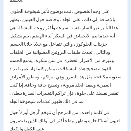
على وجه الخصوص ، ثبت بوضوح تأثير شيخوخة الحلوى.
بالإضافة إلى ذلك ، على الجلد ، وخاصة حول العينين ، يظهر
هذا التأثير غير السار نفسه بسرعة وأكثر روعة. المشكلة هي
أنه عندما يتم الانخفاض في السكر أثناء الهضم ، يتم تشكيل
جزيئات الجلوكوز ، والتي تتفاعل مع خلايا خلايا الجسم.
وبالتالي ، تحدث طبقات البروتين العشوائية من الخلفات
وغيرها من الأضرار الخطرة. في سن مبكرة ، يتمتع الجسم
بالقوة لتصحيح هذه المشكلات ، ولكن كلما زاد عمرنا ، زاد
صعوبة مكافحة مثل هذا الضرر. وهي تتراكم ، وتتطور الأمراض
العمرية ويفقد الجلد مرونة ، وتصبح جافة وجافة. إذا كنت
تقصر نفسك على حلوة ، فإن تراكم التغييرات الضارة يبطئ ،
بما في ذلك ظهور علامات شيخوخة الجلد.
في كلمة واحدة ، من المرجح أن تتوقع "أرجل أوزة" حول
العيون أسنانًا حلوة وتظهر ببطء أكثر في أولئك الذين يقتصرون
على الكعك والكعك.