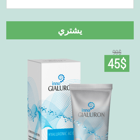
يشتري
90$
45$