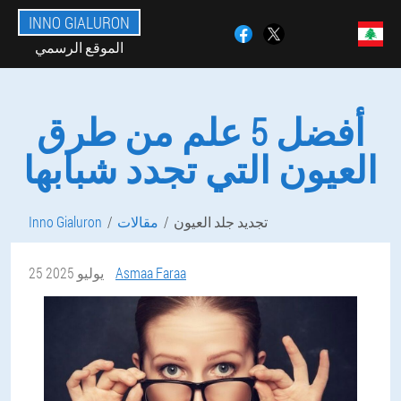
INNO GIALURON
الموقع الرسمي
أفضل 5 علم من طرق
العيون التي تجدد شبابها
تجديد جلد العيون
مقالات
Inno Gialuron
Asmaa Faraa
25 يوليو 2025