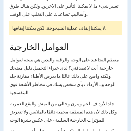
تغيير شيء ما. لا يمكننا التأثير على الآخرين. ولكن هناك طرق
وأساليب تساعدك على التغلب على الوقت.
لا يمكننا إيقاف عملية الشيخوخة، لكن يمكننا إيقافها.
العوامل الخارجية
معظم التجاعيد على الوجه والرقبة واليدين هي نتيجة لعوامل
خارجية. أنت لا تصدقني؟ لدى خبراء التجميل دليل مضحك
ولكنه واضح على ذلك: غالبًا ما يعرض الأطباء مقارنة جلد
الوجه و... الأرداف بأي شخص يشك في مخاطر الأشعة فوق
البنفسجية.
جلد الأرداف ناعم ومرن وخالي من النمش والبقع العمرية.
وكل ذلك لأن هذه المنطقة محمية دائمًا بالملابس ولا تتعرض
للمؤثرات الخارجية السلبية - على عكس بشرة الوجه.
يمكن تعديل العوامل المذكورة أدناه بدرجة أو بأخرى. ضع هذا