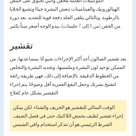
الكوكتيلات القابلة للحقن والتي تحتوي على حمض
الهيالورونيك والفيتامينات تنعش البشرة جيدًا وتشبع الخلايا
بالرطوبة. وبالتالي يتلقى الجلد دفعة قوية للتجديد. بعد دورة
من الحقن (من 3 إلى 7 جلسات)، يبدو الوجه أصغر سناً بكثير.
تقشير
يعد تقشير الصالون أحد أكثر الإجراءات شيوعًا. بمساعدتها، من
الممكن توحيد لون البشرة وملمسها، وتجديد البشرة والتخلص
من الخطوط الدقيقة. بالإضافة إلى ذلك، فهي طريقة رائعة
لتفتيح بشرتك وجعل البقع العمرية أقل وضوحًا. يتم إجراء
التقشير بشكل عام كعلاج.
الوقت المثالي للتقشير هو الخريف والشتاء. لكن يمكن
إجراء تقشير لطيف بحمض اللاكتيك حتى في فصل الصيف.
الشرط الرئيسي هو أن تتذكر استخدام واقي الشمس.