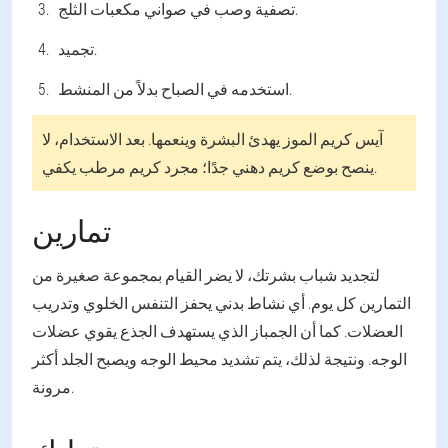
تصفية وصب في صواني مكعبات الثلج.
تجميد.
استخدمه في الصباح بدلاً من المنشط.
آيس كريم الموز يهدئ البشرة وينعمها. بعد الاستخدام، لا
ينصح بوضع كريم دهني جدًا؛ مجرد كريم مرطب يكفي.
تمارين
لتجديد شباب بشرتك، لا يضر القيام بمجموعة صغيرة من
التمارين كل يوم. أي نشاط بدني يحفز التنفس الخلوي وتدريب
العضلات. كما أن الجمباز الذي يستهدف الجذع يقوي عضلات
الوجه. ونتيجة لذلك، يتم تشديد محيط الوجه ويصبح الجلد أكثر
مرونة.