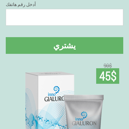
أدخل رقم هاتفك
يشتري
90$
45$